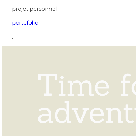
projet personnel
portefolio
.
Time f
advent