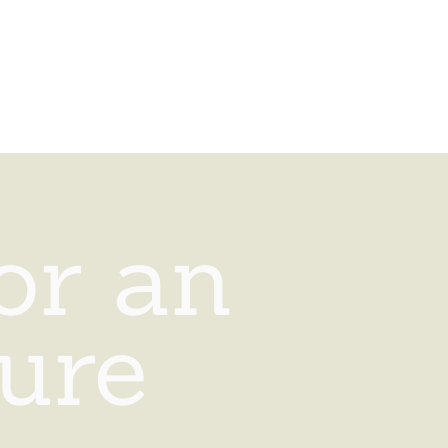
or an
ure