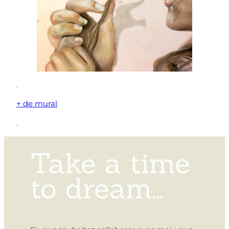
.
+ de mural
.
Take a time
to dream…